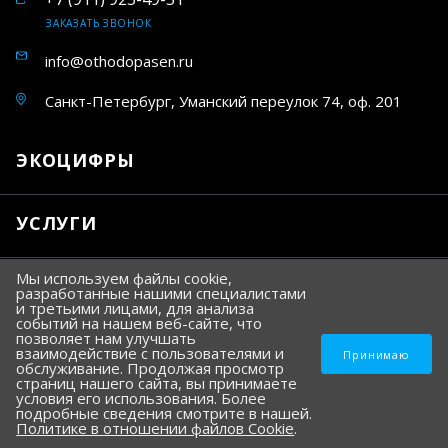
ЗАКАЗАТЬ ЗВОНОК
info@othodopasen.ru
Санкт-Петербург, Уманский переулок 74, оф. 201
ЭКОЦИФРЫ
УСЛУГИ
Мы используем файлы cookie,
разработанные нашими специалистами
SeoTemple
Разработка и продвижение сайта —
и третьими лицами, для анализа
событий на нашем веб-сайте, что
позволяет нам улучшать
© 2026 ООО «Экологические цифры» —
прием и вывоз масла
взаимодействие с пользователями и
Принимаю
обслуживание. Продолжая просмотр
страниц нашего сайта, вы принимаете
условия его использования. Более
подробные сведения смотрите в нашей.
Политике в отношении файлов Cookie
.