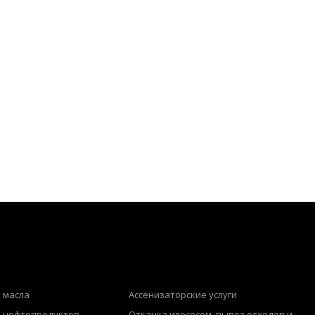
 масла
Ассенизаторские услуги
з нефтепродуктов
Откачка илососом, вывоз отходов и