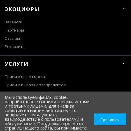
ЭКОЦИФРЫ
Вакансии
Партнеры
Отзывы
Реквизиты
УСЛУГИ
Прием и вывоз масла
Прием и вывоз нефтепродуктов
Прием АКБ
Мы используем файлы cookie,
Ассенизаторские услуги
разработанные нашими специалистами
и третьими лицами, для анализа
Откачка илососом, вывоз отходов и утилизация
событий на нашем веб-сайте, что
позволяет нам улучшать
взаимодействие с пользователями и
Принимаю
обслуживание. Продолжая просмотр
страниц нашего сайта, вы принимаете
SeoTemple
Разработка и продвижение сайта —