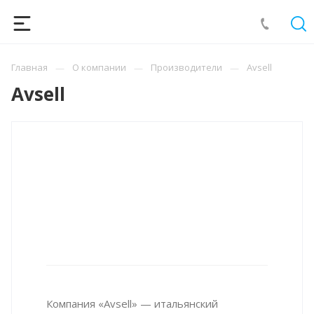
Главная
О компании
Производители
Avsell
Avsell
Компания «Avsell» — итальянский