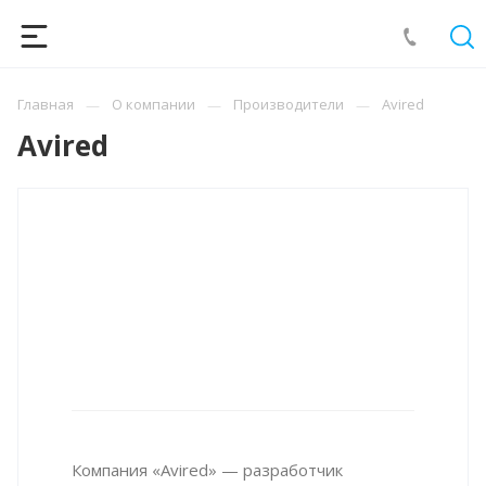
Главная
О компании
Производители
Avired
Avired
Компания «Avired» — разработчик